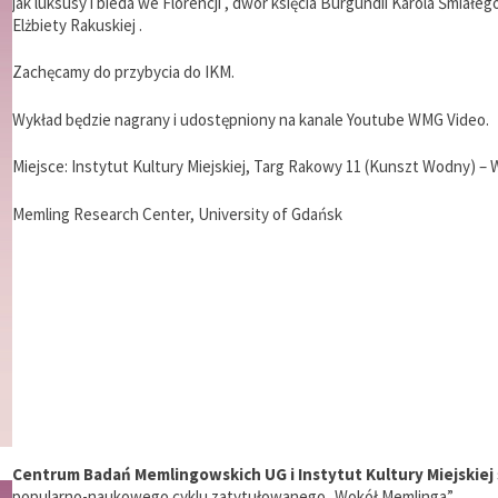
jak luksusy i bieda we Florencji , dwór księcia Burgundii Karola Śmiałe
Elżbiety Rakuskiej .
Zachęcamy do przybycia do IKM.
Wykład będzie nagrany i udostępniony na kanale Youtube WMG Video.
Miejsce: Instytut Kultury Miejskiej, Targ Rakowy 11 (Kunszt Wodny) –
Memling Research Center, University of Gdańsk
Centrum Badań Memlingowskich UG i Instytut Kultury Miejskiej
popularno-naukowego cyklu zatytułowanego „Wokół Memlinga”.