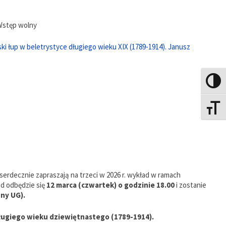
 Wstęp wolny
ski łup w beletrystyce długiego wieku XIX (1789-1914). Janusz
Toggle
Toggle
serdecznie zapraszają na trzeci w 2026 r. wykład w ramach
d odbędzie się
12 marca (czwartek) o godzinie 18.00
i zostanie
ny UG).
długiego wieku dziewiętnastego (1789-1914).