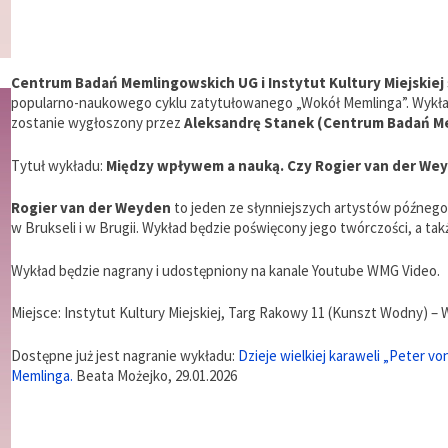
Centrum Badań Memlingowskich UG i Instytut Kultury Miejskiej
popularno-naukowego cyklu zatytułowanego „Wokół Memlinga”. Wykła
zostanie wygłoszony przez
Aleksandrę Stanek (Centrum Badań M
Tytuł wykładu:
Między wpływem a nauką. Czy Rogier van der We
Rogier van der Weyden
to jeden ze słynniejszych artystów późnego
w Brukseli i w Brugii. Wykład będzie poświęcony jego twórczości, a t
Wykład będzie nagrany i udostępniony na kanale Youtube WMG Video.
Miejsce: Instytut Kultury Miejskiej, Targ Rakowy 11 (Kunszt Wodny) –
Dostępne już jest nagranie wykładu:
Dzieje wielkiej karaweli „Peter 
Memlinga.
Beata Możejko, 29.01.2026