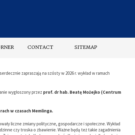
ORNER
CONTACT
SITEMAP
serdecznie zapraszają na szósty w 2026 r. wykład w ramach
tanie wygłoszony przez
prof. dr hab. Beatę Możejko (Centrum
orach w czasach Memlinga.
owały liczne zmiany polityczne, gospodarcze i społeczne. Wykład
odzinne czy troska o zbawienie. Ważne będą też takie zagadnienia