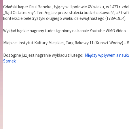
Gdański kaper Paul Beneke, żyjący w II połowie XV wieku, w 1473 r. zd
„Sąd Ostateczny”. Ten żeglarz przez stulecia budził ciekowość, aż traf
kontekście beletrystyki długiego wieku dziewiętnastego (1789-1914).
Wykład będzie nagrany i udostępniony na kanale Youtube WMG Video.
Miejsce: Instytut Kultury Miejskiej, Targ Rakowy 11 (Kunszt Wodny) –
Dostępne już jest nagranie wykładu z lutego:
Między wpływem a nauką
Stanek