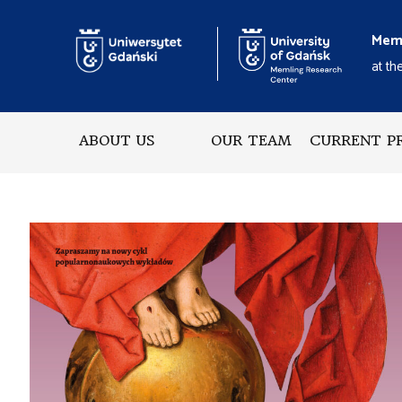
Skip
to
Meml
content
at th
ABOUT US
OUR TEAM
CURRENT P