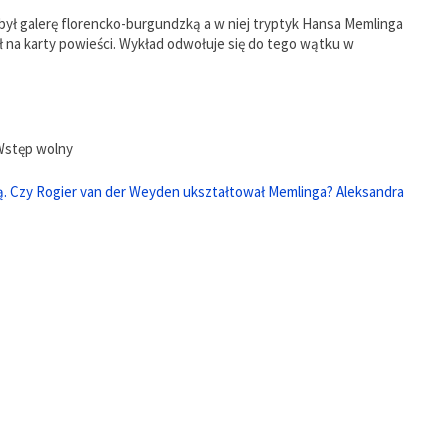
obył galerę florencko-burgundzką a w niej tryptyk Hansa Memlinga
ił na karty powieści. Wykład odwołuje się do tego wątku w
 Wstęp wolny
. Czy Rogier van der Weyden ukształtował Memlinga? Aleksandra