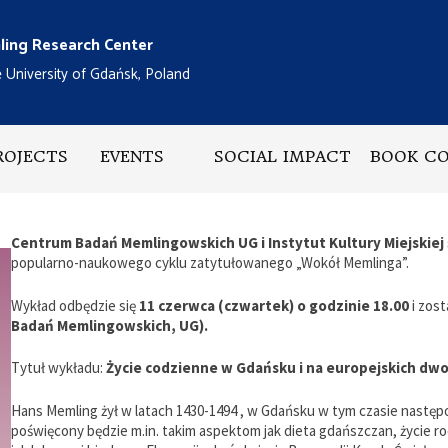
ing Research Center
e University of Gdańsk, Poland
ROJECTS
EVENTS
SOCIAL IMPACT
BOOK C
Centrum Badań Memlingowskich UG i Instytut Kultury Miejskiej
popularno-naukowego cyklu zatytułowanego „Wokół Memlinga”.
Wykład odbędzie się
11 czerwca (czwartek) o godzinie 18.00
i zos
Badań Memlingowskich, UG).
Tytuł wykładu:
Życie codzienne w Gdańsku i na europejskich dw
Hans Memling żył w latach 1430-1494 , w Gdańsku w tym czasie następ
poświęcony będzie m.in. takim aspektom jak dieta gdańszczan, życie r