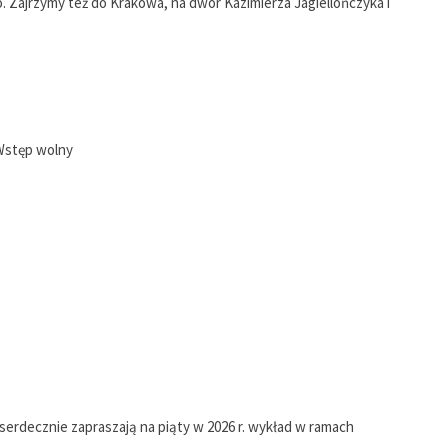
go. Zajrzymy też do Krakowa, na dwór Kazimierza Jagiellończyka i
 Wstęp wolny
serdecznie zapraszają na piąty w 2026 r. wykład w ramach