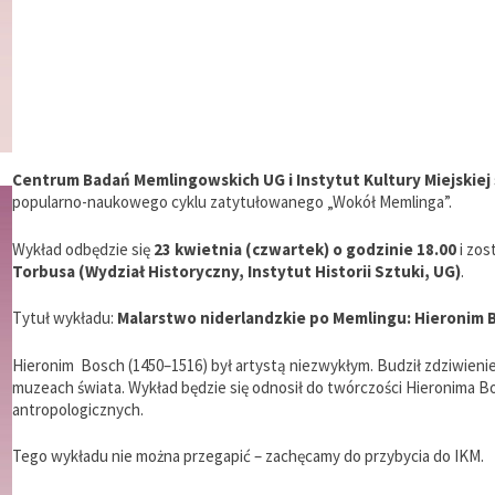
Centrum Badań Memlingowskich UG i Instytut Kultury Miejskiej
popularno-naukowego cyklu zatytułowanego „Wokół Memlinga”.
Wykład odbędzie się
23 kwietnia (czwartek) o godzinie 18.00
i zos
Torbusa (Wydział Historyczny, Instytut Historii Sztuki, UG)
.
Tytuł wykładu:
Malarstwo niderlandzkie po Memlingu: Hieronim B
Hieronim Bosch (1450–1516) był artystą niezwykłym. Budził zdziwienie
muzeach świata. Wykład będzie się odnosił do twórczości Hieronima B
antropologicznych.
Tego wykładu nie można przegapić – zachęcamy do przybycia do IKM.