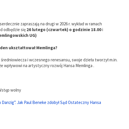
serdecznie zapraszają na drugi w 2026 r. wykład w ramach
d odbędzie się
26 lutego (czwartek) o godzinie 18.00
i
emlingowskich UG)
yden ukształtował Memlinga?
 średniowiecza i wczesnego renesansu, swoje dzieła tworzył m.in.
akże wpływowi na artystyczny rozwój Hansa Memlinga .
 Wstęp wolny
von Danzig”. Jak Paul Beneke zdobył Sąd Ostateczny Hansa