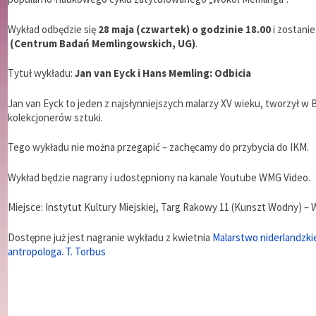
Wykład odbędzie się
28 maja (czwartek) o godzinie 18.00
i zostani
(Centrum Badań Memlingowskich, UG)
.
Tytuł wykładu:
Jan van Eyck i Hans Memling: Odbicia
Jan van Eyck to jeden z najsłynniejszych malarzy XV wieku, tworzył w 
kolekcjonerów sztuki.
Tego wykładu nie można przegapić – zachęcamy do przybycia do IKM.
Wykład będzie nagrany i udostępniony na kanale Youtube WMG Video.
Miejsce: Instytut Kultury Miejskiej, Targ Rakowy 11 (Kunszt Wodny) –
Dostępne już jest nagranie wykładu z kwietnia
Malarstwo niderlandzkie
antropologa. T. Torbus